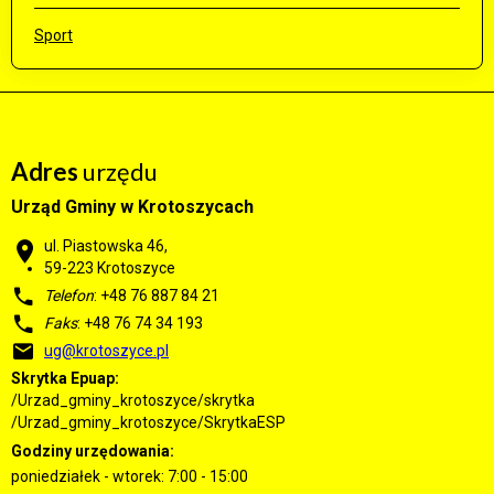
Sport
Adres
urzędu
Urząd Gminy w Krotoszycach
ul. Piastowska 46,
59-223 Krotoszyce
Telefon
: +48 76 887 84 21
Faks
: +48 76 74 34 193
ug@krotoszyce.pl
Skrytka Epuap:
/Urzad_gminy_krotoszyce/skrytka
/Urzad_gminy_krotoszyce/SkrytkaESP
Godziny urzędowania:
poniedziałek - wtorek: 7:00 - 15:00