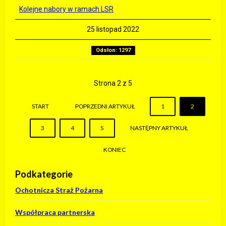
Kolejne nabory w ramach LSR
25 listopad 2022
Odsłon: 1297
Strona 2 z 5
START
POPRZEDNI ARTYKUŁ
1
2
3
4
5
NASTĘPNY ARTYKUŁ
KONIEC
Podkategorie
Ochotnicza Straż Pożarna
Współpraca partnerska