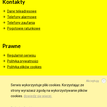
Kontakty
Dane teleadresowe
Telefony alarmowe
Telefony zaufania
Pogotowie ratunkowe
Prawne
Regulamin serwisu
Polityka prywatności
Polityka plików cookies
Akceptuję
Serwis wykorzystuje pliki cookies. Korzystając ze
© 2015 Wszelkie prawa zastrzeżone.
strony wyrażasz zgodę na wykorzystywanie plików
cookies.
dowiedz się więcej.
WINDWEB - Strony Internetowe
GMINA W SIECI
OBSERWUJ NAS NA