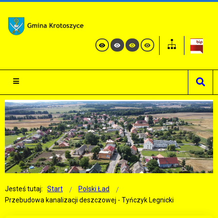
Jesteś tutaj:
Start
Polski Ład
Przebudowa kanalizacji deszczowej - Tyńczyk Legnicki