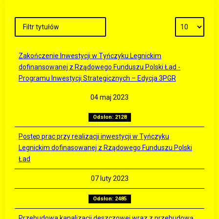
Zakończenie Inwestycji w Tyńczyku Legnickim
dofinansowanej z Rządowego Funduszu Polski Ład -
Programu Inwestycji Strategicznych – Edycja 3PGR
04 maj 2023
Odsłon: 2128
Postęp prac przy realizacji inwestycji w Tyńczyku
Legnickim dofinasowanej z Rządowego Funduszu Polski
Ład
07 luty 2023
Odsłon: 2485
Przebudowa kanalizacji deszczowej wraz z przebudową