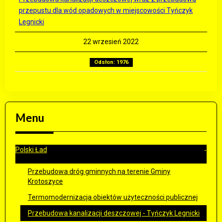
przepustu dla wód opadowych w miejscowości Tyńczyk
Legnicki
22 wrzesień 2022
Odsłon: 1976
Menu
Polski Ład
Przebudowa dróg gminnych na terenie Gminy
Krotoszyce
Termomodernizacja obiektów użyteczności publicznej
Przebudowa kanalizacji deszczowej - Tyńczyk Legnicki