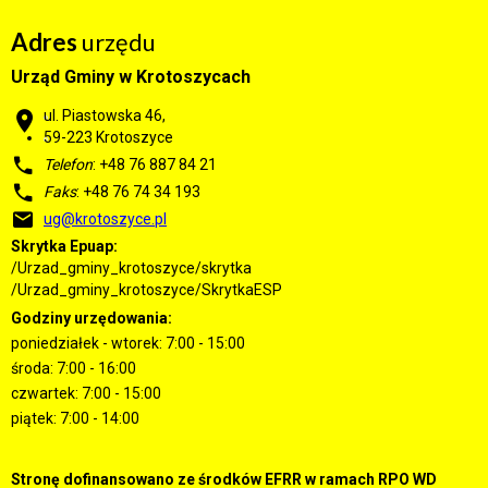
Adres
urzędu
Urząd Gminy w Krotoszycach
ul. Piastowska 46,
59-223 Krotoszyce
Telefon
: +48 76 887 84 21
Faks
: +48 76 74 34 193
ug@krotoszyce.pl
Skrytka Epuap:
/Urzad_gminy_krotoszyce/skrytka
/Urzad_gminy_krotoszyce/SkrytkaESP
Godziny urzędowania:
poniedziałek - wtorek: 7:00 - 15:00
środa: 7:00 - 16:00
czwartek: 7:00 - 15:00
piątek: 7:00 - 14:00
Stronę dofinansowano ze środków EFRR w ramach RPO WD