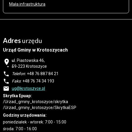
Mała infrastruktura
Adres
urzędu
Urząd Gminy w Krotoszycach
ul. Piastowska 46,
59-223 Krotoszyce
Telefon
: +48 76 887 84 21
Faks
: +48 76 74 34 193
ug@krotoszyce.pl
Skrytka Epuap:
/Urzad_gminy_krotoszyce/skrytka
/Urzad_gminy_krotoszyce/SkrytkaESP
Godziny urzędowania:
poniedziałek - wtorek: 7:00 - 15:00
środa: 7:00 - 16:00