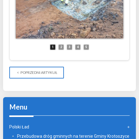
1
2
3
4
5
POPRZEDNI ARTYKUŁ
Menu
Polski Ład
Przebudowa dróg gminnych na terenie Gminy Krotoszyce