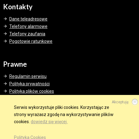
Kontakty
Dane teleadresowe
Telefony alarmowe
Telefony zaufania
Pogotowie ratunkowe
Prawne
Regulamin serwisu
Polityka prywatności
Polityka plików cookies
Akceptuję
Serwis wykorzystuje pliki cookies. Korzystając ze
strony wyrażasz zgodę na wykorzystywanie plików
© 2015 Wszelkie prawa zastrzeżone.
cookies.
dowiedz się więcej.
WINDWEB - Strony Internetowe
GMINA W SIECI
OBSERWUJ NAS NA
Polityka Cookies