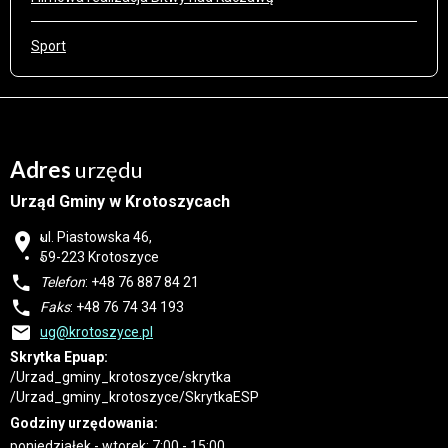
Sport
Adres
urzędu
Urząd Gminy w Krotoszycach
ul. Piastowska 46,
59-223 Krotoszyce
Telefon
: +48 76 887 84 21
Faks
: +48 76 74 34 193
ug@krotoszyce.pl
Skrytka Epuap:
/Urzad_gminy_krotoszyce/skrytka
/Urzad_gminy_krotoszyce/SkrytkaESP
Godziny urzędowania:
poniedziałek - wtorek: 7:00 - 15:00