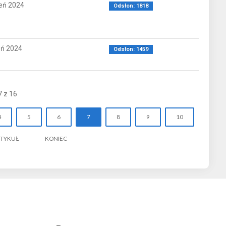
eń 2024
Odsłon: 1818
eń 2024
Odsłon: 1459
7 z 16
4
5
6
7
8
9
10
RTYKUŁ
KONIEC