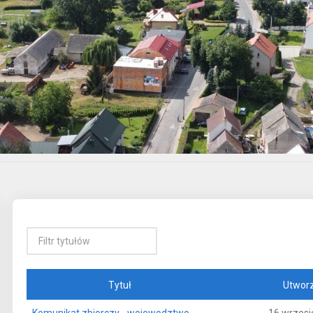
Tytuł
Utwor