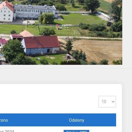
zono
Odsłony