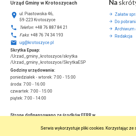
Na
skrót
Urząd Gminy w Krotoszycach
ul. Piastowska 46,
Załatw sp
59-223 Krotoszyce
Do pobrani
Telefon
: +48 76 887 84 21
Archiwum 
Faks
: +48 76 74 34 193
Redakcja
ug@krotoszyce.pl
Skrytka Epuap:
/Urzad_gminy_krotoszyce/skrytka
/Urzad_gminy_krotoszyce/SkrytkaESP
Godziny urzędowania:
poniedziałek - wtorek: 7:00 - 15:00
środa: 7:00 - 16:00
czwartek: 7:00 - 15:00
piątek: 7:00 - 14:00
Stronę dofinansowano ze środków EFRR w
ramach RPO WD 2014-2020
Serwis wykorzystuje pliki cookies. Korzystając z