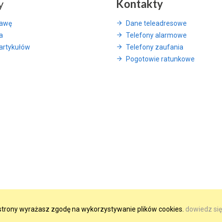
y
Kontakty
rawę
Dane teleadresowe
a
Telefony alarmowe
artykułów
Telefony zaufania
Pogotowie ratunkowe
e strony wyrażasz zgodę na wykorzystywanie plików cookies.
dowiedz się