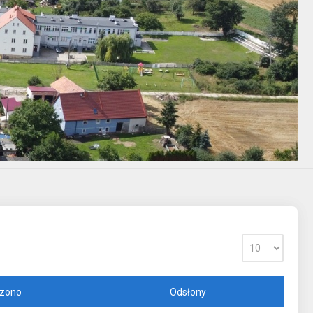
zono
Odsłony