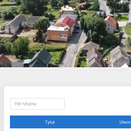
Tytuł
Utwor