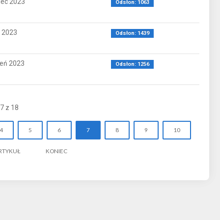
iec 2023
Odsłon: 1063
 2023
Odsłon: 1439
ień 2023
Odsłon: 1256
7 z 18
4
5
6
7
8
9
10
RTYKUŁ
KONIEC