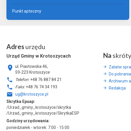
Punkt apteczny
Adres
urzędu
Na
skrót
Urząd Gminy w Krotoszycach
ul. Piastowska 46,
Załatw spr
59-223 Krotoszyce
Do pobrania
Telefon
: +48 76 887 84 21
Archiwum a
Faks
: +48 76 74 34 193
Redakcja
ug@krotoszyce.pl
Skrytka Epuap:
/Urzad_gminy_krotoszyce/skrytka
/Urzad_gminy_krotoszyce/SkrytkaESP
Godziny urzędowania:
poniedziałek - wtorek: 7:00 - 15:00