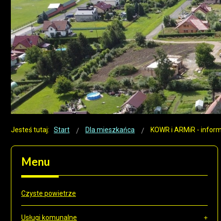
Jesteś tutaj:
Start
Dla mieszkańca
KOWR i ARMiR - infor
Menu
Czyste powietrze
Usługi komunalne