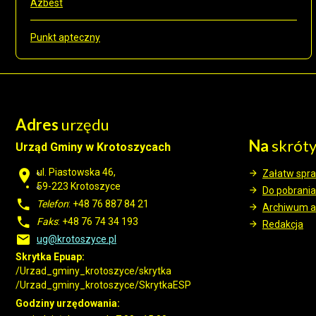
Azbest
Punkt apteczny
Adres
urzędu
Na
skrót
Urząd Gminy w Krotoszycach
ul. Piastowska 46,
Załatw spr
59-223 Krotoszyce
Do pobrania
Telefon
: +48 76 887 84 21
Archiwum a
Faks
: +48 76 74 34 193
Redakcja
ug@krotoszyce.pl
Skrytka Epuap:
/Urzad_gminy_krotoszyce/skrytka
/Urzad_gminy_krotoszyce/SkrytkaESP
Godziny urzędowania: