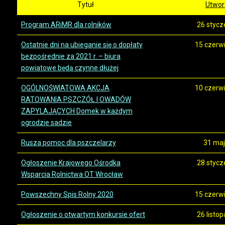
Tytuł
Utwor
Program ARiMR dla rolników
26 stycz
Ostatnie dni na ubieganie się o dopłaty
15 czerw
bezpośrednie za 2021 r. – biura
powiatowe będą czynne dłużej
OGÓLNOŚWIATOWA AKCJA
10 czerw
RATOWANIA PSZCZÓŁ I OWADÓW
ZAPYLAJĄCYCH Domek w każdym
ogrodzie sadzie
Rusza pomoc dla pszczelarzy
31 maj
Ogłoszenie Krajowego Ośrodka
28 stycz
Wsparcia Rolnictwa OT Wrocław
Powszechny Spis Rolny 2020
15 czerw
Ogłoszenie o otwartym konkursie ofert
26 listo