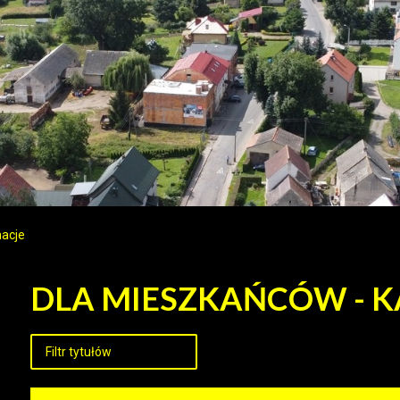
macje
DLA MIESZKAŃCÓW - K