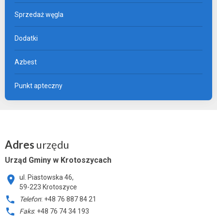
Sprzedaż węgla
Dodatki
Azbest
Punkt apteczny
Adres
urzędu
Urząd Gminy w Krotoszycach
ul. Piastowska 46,
59-223 Krotoszyce
Telefon
: +48 76 887 84 21
Faks
: +48 76 74 34 193