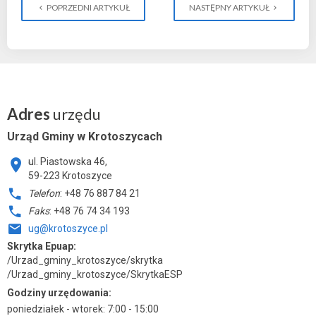
POPRZEDNI ARTYKUŁ
NASTĘPNY ARTYKUŁ
Adres
urzędu
Urząd Gminy w Krotoszycach
ul. Piastowska 46,
59-223 Krotoszyce
Telefon
: +48 76 887 84 21
Faks
: +48 76 74 34 193
ug@krotoszyce.pl
Skrytka Epuap:
/Urzad_gminy_krotoszyce/skrytka
/Urzad_gminy_krotoszyce/SkrytkaESP
Godziny urzędowania:
poniedziałek - wtorek: 7:00 - 15:00