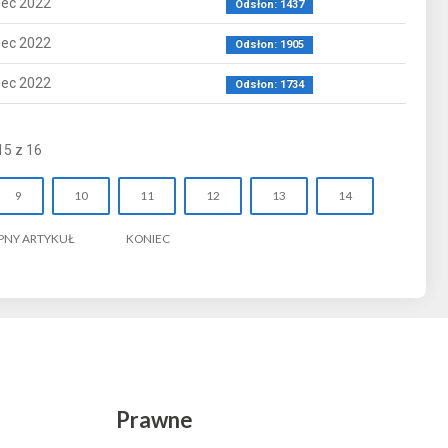
iec 2022
Odsłon: 1437
iec 2022
Odsłon: 1905
iec 2022
Odsłon: 1734
15 z 16
9
10
11
12
13
14
PNY ARTYKUŁ
KONIEC
Prawne