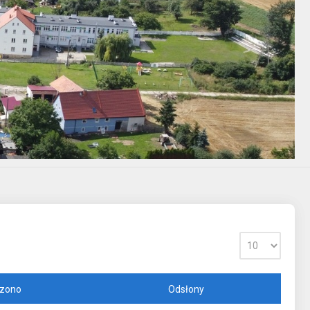
zono
Odsłony