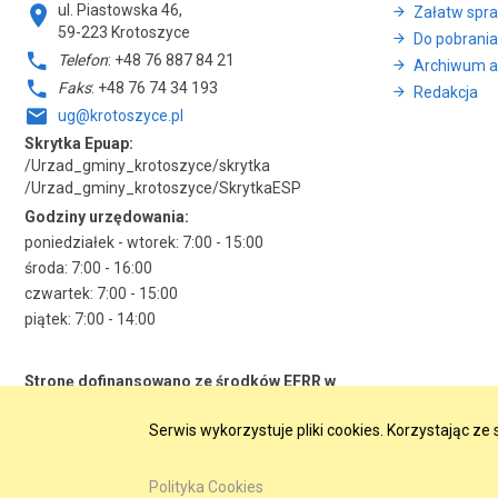
ul. Piastowska 46,
Załatw spr
59-223 Krotoszyce
Do pobrania
Telefon
: +48 76 887 84 21
Archiwum a
Faks
: +48 76 74 34 193
Redakcja
ug@krotoszyce.pl
Skrytka Epuap:
/Urzad_gminy_krotoszyce/skrytka
/Urzad_gminy_krotoszyce/SkrytkaESP
Godziny urzędowania:
poniedziałek - wtorek: 7:00 - 15:00
środa: 7:00 - 16:00
czwartek: 7:00 - 15:00
piątek: 7:00 - 14:00
Stronę dofinansowano ze środków EFRR w
ramach RPO WD 2014-2020
Serwis wykorzystuje pliki cookies. Korzystając z
Polityka Cookies