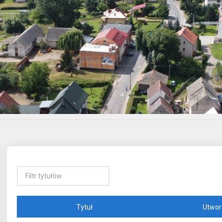
Tytuł
Utwor