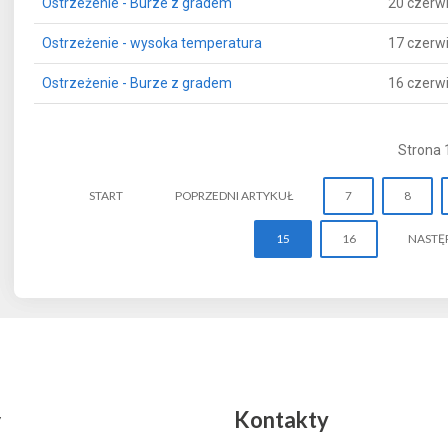
Ostrzeżenie - Burze z gradem
20 czerw
Ostrzeżenie - wysoka temperatura
17 czerw
Ostrzeżenie - Burze z gradem
16 czerw
Strona 
START
POPRZEDNI ARTYKUŁ
7
8
15
16
NASTĘ
y
Kontakty