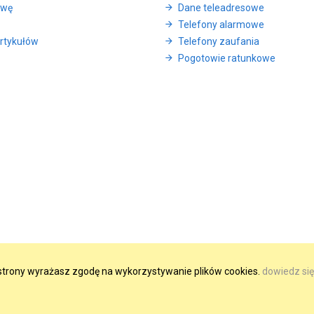
awę
Dane teleadresowe
Telefony alarmowe
rtykułów
Telefony zaufania
Pogotowie ratunkowe
e strony wyrażasz zgodę na wykorzystywanie plików cookies.
dowiedz się