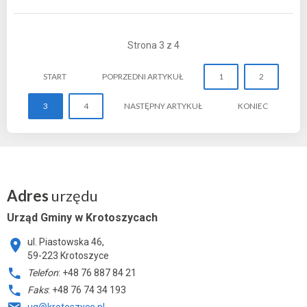
Strona 3 z 4
START
POPRZEDNI ARTYKUŁ
1
2
3
4
NASTĘPNY ARTYKUŁ
KONIEC
Adres
urzędu
Urząd Gminy w Krotoszycach
ul. Piastowska 46,
59-223 Krotoszyce
Telefon
: +48 76 887 84 21
Faks
: +48 76 74 34 193