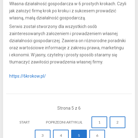
Własna działalność gospodarcza w 6 prostych krokach. Czyli
jak założyć firmę krok po kroku i z sukcesem prowadzić
własną, małą działalność gospodarczą.
Serwis został stworzony dla wszystkich osób
zainteresowanych założeniem i prowadzeniem własnej
działalności gospodarczej. Zawiera on różnorodne poradniki
oraz wartościowe informacje z zakresu prawa, marketingu
i ekonomii. W jasny, czytelny i prosty sposób staramy się
tłumaczyć zawiłości prowadzenia własnej firmy.
https://6krokow.pl/
Strona 5 z 6
START
POPRZEDNI ARTYKUŁ
1
2
3
4
5
6