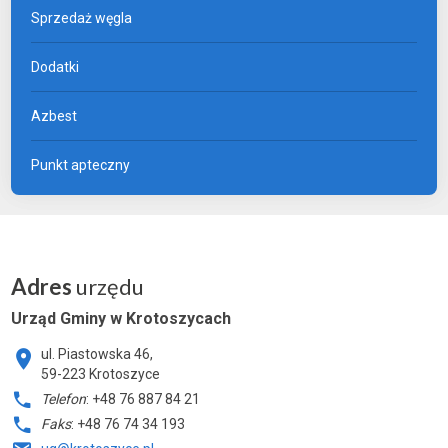
Sprzedaż węgla
Dodatki
Azbest
Punkt apteczny
Adres
urzędu
Urząd Gminy w Krotoszycach
ul. Piastowska 46,
59-223 Krotoszyce
Telefon
: +48 76 887 84 21
Faks
: +48 76 74 34 193