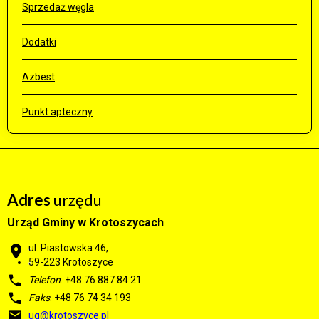
Sprzedaż węgla
Dodatki
Azbest
Punkt apteczny
Adres
urzędu
Urząd Gminy w Krotoszycach
ul. Piastowska 46,
59-223 Krotoszyce
Telefon
: +48 76 887 84 21
Faks
: +48 76 74 34 193
ug@krotoszyce.pl