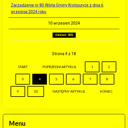
Zarządzenie nr 80 Wójta Gminy Krotoszyce z dnia 6
września 2024 roku
10 wrzesień 2024
Odsłon: 825
Strona 4 z 18
START
POPRZEDNI ARTYKUŁ
1
2
3
4
5
6
7
8
9
10
NASTĘPNY ARTYKUŁ
KONIEC
Menu