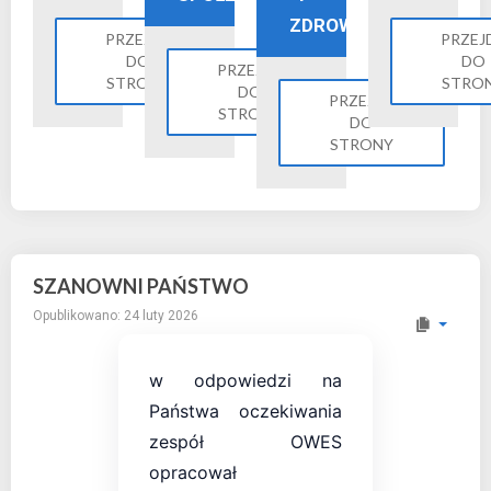
ZDROWIE
PRZEJDŹ
PRZEJ
DO
DO
PRZEJDŹ
STRONY
STRO
DO
PRZEJDŹ
STRONY
DO
STRONY
SZANOWNI PAŃSTWO
Opublikowano: 24 luty 2026
w odpowiedzi na
Państwa oczekiwania
zespół OWES
opracował