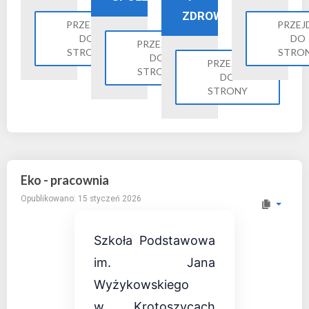
ZDROWIE
PRZEJDŹ
PRZEJ
DO
DO
PRZEJDŹ
STRONY
STRO
DO
PRZEJDŹ
STRONY
DO
STRONY
Eko - pracownia
Opublikowano: 15 styczeń 2026
Szkoła Podstawowa
im. Jana
Wyżykowskiego
w Krotoszycach