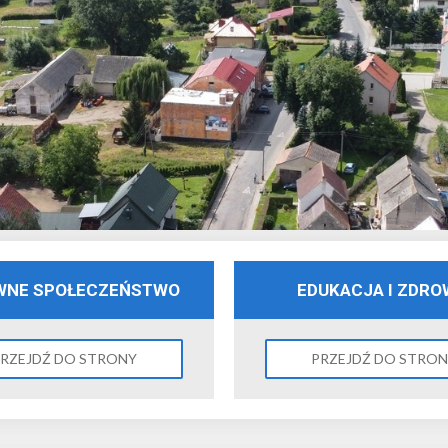
WNE SPOŁECZEŃSTWO
EDUKACJA I ZDRO
RZEJDŹ DO STRONY
PRZEJDŹ DO STRO