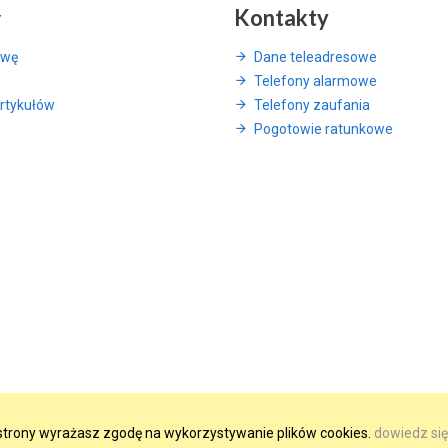
y
Kontakty
awę
Dane teleadresowe
Telefony alarmowe
rtykułów
Telefony zaufania
Pogotowie ratunkowe
e strony wyrażasz zgodę na wykorzystywanie plików cookies.
dowiedz się