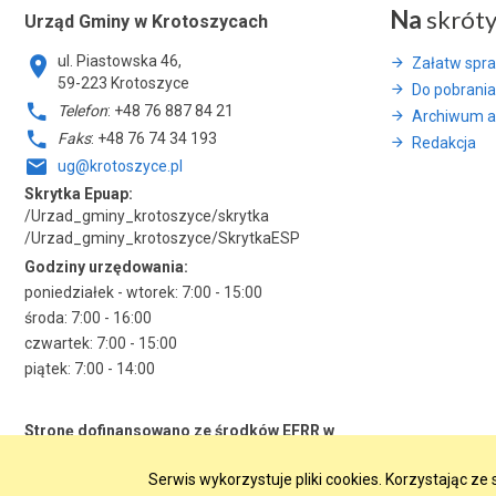
Na
skrót
Urząd Gminy w Krotoszycach
ul. Piastowska 46,
Załatw spr
59-223 Krotoszyce
Do pobrania
Telefon
: +48 76 887 84 21
Archiwum a
Faks
: +48 76 74 34 193
Redakcja
ug@krotoszyce.pl
Skrytka Epuap:
/Urzad_gminy_krotoszyce/skrytka
/Urzad_gminy_krotoszyce/SkrytkaESP
Godziny urzędowania:
poniedziałek - wtorek: 7:00 - 15:00
środa: 7:00 - 16:00
czwartek: 7:00 - 15:00
piątek: 7:00 - 14:00
Stronę dofinansowano ze środków EFRR w
ramach RPO WD 2014-2020
Serwis wykorzystuje pliki cookies. Korzystając z