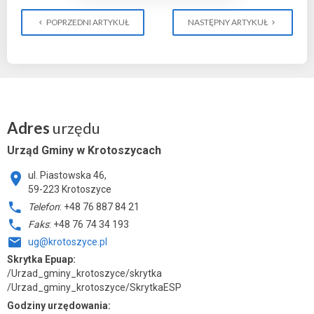
POPRZEDNI ARTYKUŁ
NASTĘPNY ARTYKUŁ
Adres
urzędu
Urząd Gminy w Krotoszycach
ul. Piastowska 46,
59-223 Krotoszyce
Telefon
: +48 76 887 84 21
Faks
: +48 76 74 34 193
ug@krotoszyce.pl
Skrytka Epuap:
/Urzad_gminy_krotoszyce/skrytka
/Urzad_gminy_krotoszyce/SkrytkaESP
Godziny urzędowania: