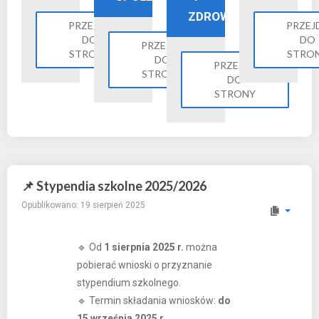
ZDROWIE
PRZEJDŹ
PRZEJ
DO
DO
PRZEJDŹ
STRONY
STRO
DO
PRZEJDŹ
STRONY
DO
STRONY
📌 Stypendia szkolne 2025/2026
Opublikowano: 19 sierpień 2025
🔹 Od
1 sierpnia 2025 r.
można
pobierać wnioski o przyznanie
stypendium szkolnego.
🔹 Termin składania wniosków:
do
15 września 2025 r.