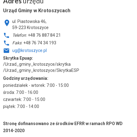
Adres
urzędu
Urząd Gminy w Krotoszycach
ul. Piastowska 46,
59-223 Krotoszyce
Telefon
: +48 76 887 84 21
Faks
: +48 76 74 34 193
ug@krotoszyce.pl
Skrytka Epuap:
/Urzad_gminy_krotoszyce/skrytka
/Urzad_gminy_krotoszyce/SkrytkaESP
Godziny urzędowania:
poniedziałek - wtorek: 7:00 - 15:00
środa: 7:00 - 16:00
czwartek: 7:00 - 15:00
piątek: 7:00 - 14:00
Stronę dofinansowano ze środków EFRR w ramach RPO WD
2014-2020