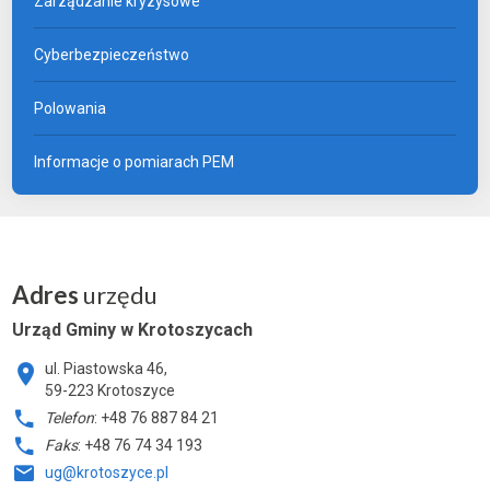
Zarządzanie kryzysowe
Cyberbezpieczeństwo
Polowania
Informacje o pomiarach PEM
Adres
urzędu
Urząd Gminy w Krotoszycach
ul. Piastowska 46,
59-223 Krotoszyce
Telefon
: +48 76 887 84 21
Faks
: +48 76 74 34 193
ug@krotoszyce.pl