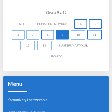
Strona 9 z 16
START
POPRZEDNI ARTYKUŁ
4
5
6
7
8
9
10
11
12
13
NASTĘPNY ARTYKUŁ
KONIEC
Menu
Komunikaty i ostrzeżenia