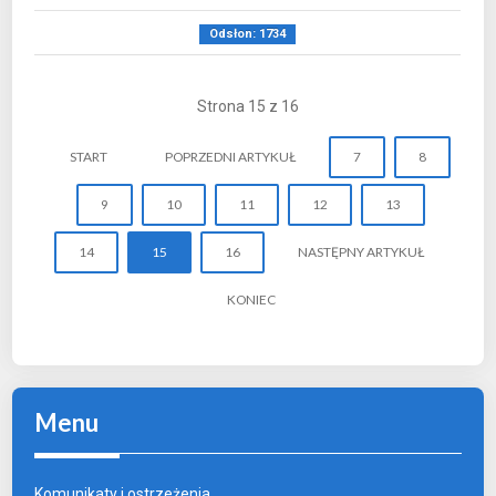
Odsłon: 1734
Strona 15 z 16
START
POPRZEDNI ARTYKUŁ
7
8
9
10
11
12
13
14
15
16
NASTĘPNY ARTYKUŁ
KONIEC
Menu
Komunikaty i ostrzeżenia